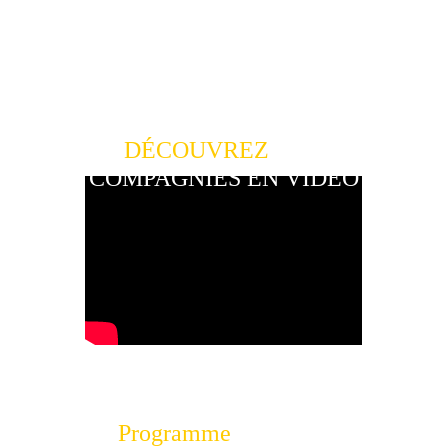
Déantibulations • Édition 2026 • Antibes
DÉCOUVREZ 
LES 
COMPAGNIES EN VIDÉO
Programme 
À antibes