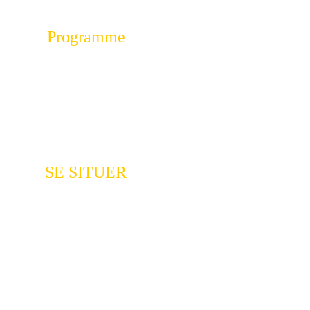
Programme 
À JUAN-LES-PINS
SE SITUER 
À JUAN-LES-PINS