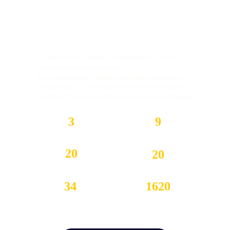
©Steffan Grog - Compagnie Duo Kaos
Festival des arts de la rue
L’objectif est d’apporter et de porter la culture à 
destination de toutes et tous.
Les espaces publics antibois deviennent des lieux au 
sein desquels les spectateurs se retrouvent proches 
d’acteurs, de danseurs, de musiciens, et de circassiens.
3
9
jours
lieux
20
20
compagnies
spectacles
34
1620
présentations
minutes de
spectacles