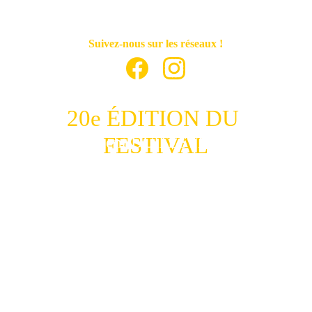
Suivez-nous sur les réseaux !
20e ÉDITION DU 
lancement DU FESTIVAL À 
FESTIVAL
19H15 SUR L'ESPLANADE DU 
PRÉ DES PÊCHEURS